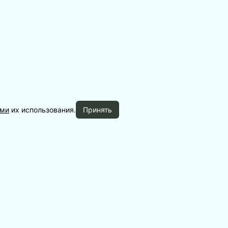
ами
их использования.
Принять
Баня №1
Баня №2
Баня №4
Баня №5