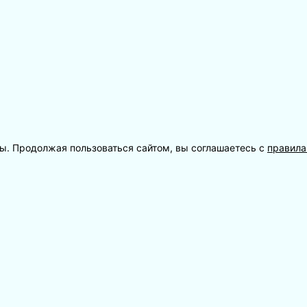
лы. Продолжая пользоваться сайтом, вы соглашаетесь с
правил
ОБЩЕСТВЕННЫЕ БАНИ
НОМЕРНЫЕ БАНИ
Мужской первый разряд
Баня «Индиана»
Мужской высший разряд
Баня «Минимализм»
Женский разряд
Баня «Хаммам»
Баня «Русский зал»
КОМПЛЕКС