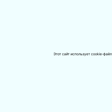
Этот сайт использует cookie-фай
Москва, Воронцовский пер., д. 5/7, стр. 1
+7 (495) 663 99 01