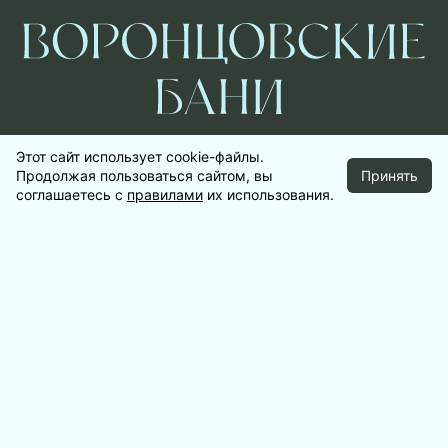
Этот сайт использует cookie-файлы.
Москва, Воронцовский пер., д. 5/7, стр. 1
Продолжая пользоваться сайтом, вы
Принять
соглашаетесь с
правилами
их использования.
+7 (495) 663 99 01
ОБЩЕСТВЕННЫЕ БАНИ
НОМЕРНЫЕ БАНИ